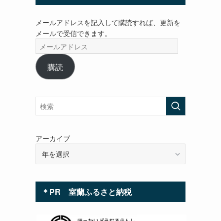
メールアドレスを記入して購読すれば、更新を
メールで受信できます。
メ
ー
ル
購読
ア
ド
レ
ス
アーカイブ
＊PR 室蘭ふるさと納税