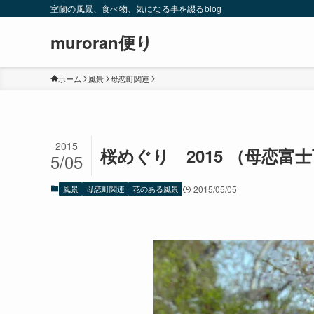
室蘭の風景、食べ物、気になる事を綴るblog
muroran便り
ホーム
風景
母恋町関連
2015
桜めぐり 2015 （母恋富
5/05
風景
母恋町関連
花のある風景
2015/05/05