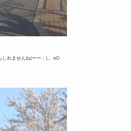
れませんね(ーー；).。oO