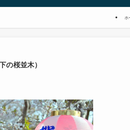
ホ
士下の桜並木）