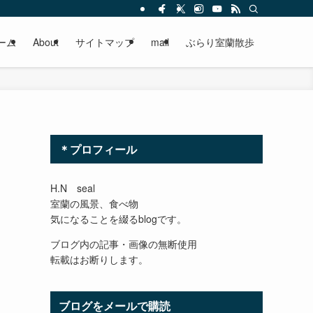
ーム
About
サイトマップ
mail
ぶらり室蘭散歩
＊プロフィール
H.N seal
室蘭の風景、食べ物
気になることを綴るblogです。
ブログ内の記事・画像の無断使用
転載はお断りします。
ブログをメールで購読