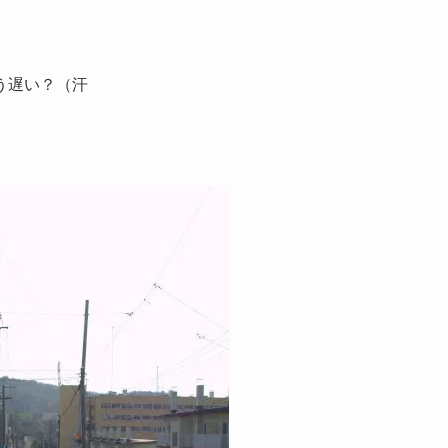
。
う遅い？（汗