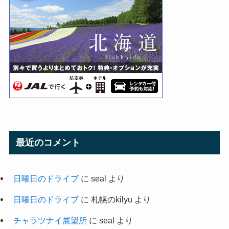
最近のコメント
日曜日のドライブ
に
seal
より
日曜日のドライブ
に
札幌のkilyu
より
チャラツナイ展望所
に
seal
より