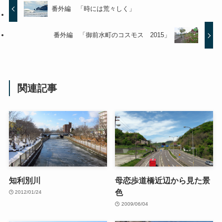
番外編 「時には荒々しく」
番外編 「御前水町のコスモス 2015」
関連記事
知利別川
母恋歩道橋近辺から見た景
色
2012/01/24
2009/06/04