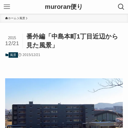
muroran便り
ホーム
風景
番外編「中島本町1丁目近辺から
2015
12/21
見た風景」
2015/12/21
風景