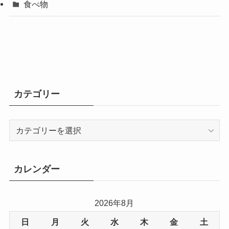
食べ物
カテゴリー
カ
テ
ゴ
リ
カレンダー
ー
2026年8月
日
月
火
水
木
金
土