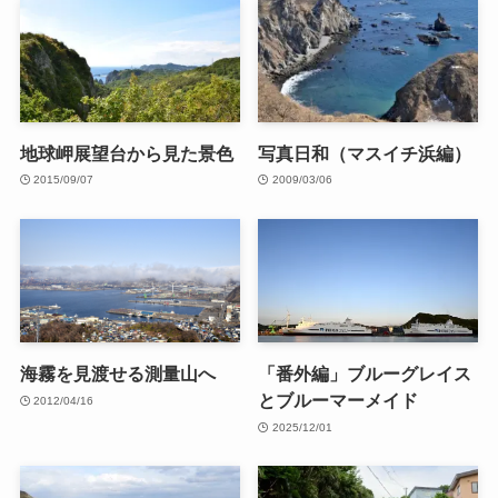
地球岬展望台から見た景色
写真日和（マスイチ浜編）
2015/09/07
2009/03/06
海霧を見渡せる測量山へ
「番外編」ブルーグレイス
とブルーマーメイド
2012/04/16
2025/12/01