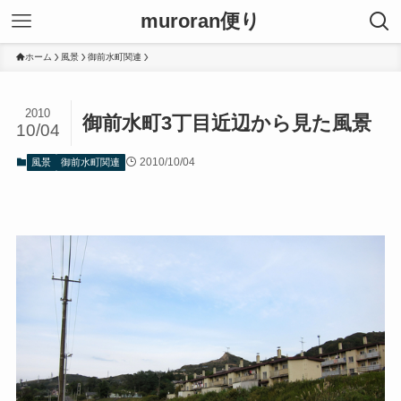
muroran便り
ホーム
風景
御前水町関連
2010
御前水町3丁目近辺から見た風景
10/04
2010/10/04
風景
御前水町関連