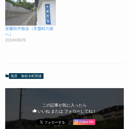
室蘭街中散歩（常盤町の坂
へ）
2018/09/25
風景
御前水町関連
この記事が気に入ったら
いいね または フォローしてね！
Follow Me