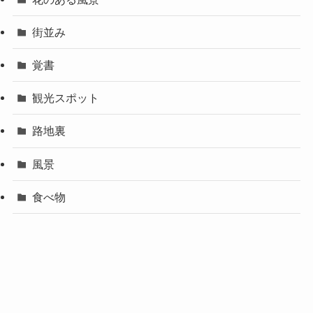
喫茶店
夕景
夜景
天沢小学校関連
室蘭の坂
室蘭市青少年科学館
室蘭水族館
御前水中学校関連
御前水町関連
御崎町関連