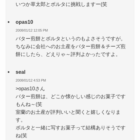
いつか草太郎とボルタに挑戦しますー(笑
opas10
2008/01/12 12:05 PM
バター煎餅とボルタというのもよさそうですが。
ちなみに会社へのお土産をバター煎餅＆チーズ煎
餅にしたら、どえりゃ～評判よかったですよ。
seal
2008/01/12 4:53 PM
>opas10さん
バター煎餅は、どこか懐かしい感じのお菓子です
もんね～(笑
室蘭のお土産が評判いいと聞くと嬉しくなりま
す。
ボルタと一緒に写すお菓子って結構ありそうです
ね(笑