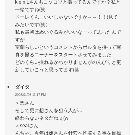
k.e.n.t.さんもコソコソと撮ってるんですか？私と
一緒ですね(笑
ドーレくん、いいじゃないですか～～！！(見て
みたいです(笑）
私も最初はぬいぐるみがいいなーって思ったんで
すが
室蘭らしいというコメントからボルタを持って写
真を撮るコーナーをスタートさせてみました
どのくらい撮れるかわかりませんがのんびりと更
新していこうと思ってます(笑
ダイタ
2008/01/08 11:17 PM
＞想さん
そして更に想さんを狙う人が…
終わらないネタだねぇ(w
＞sealさん
んぢゃ、今年は姐さんを針穴へ洗脳する事を目標