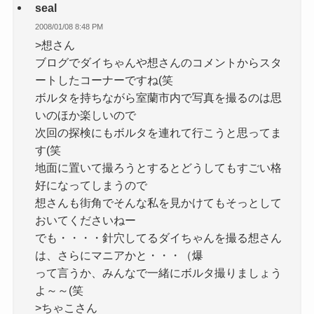
seal
2008/01/08 8:48 PM
>想さん
ブログでダイちゃんや想さんのコメントからスタ
ートしたコーナーですね(笑
ボルタを持ちながら室蘭市内で写真を撮るのは思
いのほか楽しいので
次回の探検にもボルタを連れて行こうと思ってま
す(笑
地面に置いて撮ろうとするとどうしてもすごい格
好になってしまうので
想さんも街角でそんな私を見かけてもそっとして
おいてくださいねー
でも・・・・針穴してるダイちゃんを撮る想さん
は、さらにマニアかと・・・（爆
って言うか、みんなで一緒にボルタ撮りましょう
よ～～(笑
>ちゃこさん