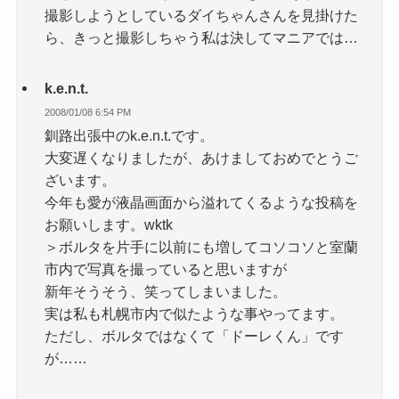
撮影しようとしているダイちゃんさんを見掛けた
ら、きっと撮影しちゃう私は決してマニアでは…
k.e.n.t.
2008/01/08 6:54 PM
釧路出張中のk.e.n.t.です。
大変遅くなりましたが、あけましておめでとうご
ざいます。
今年も愛が液晶画面から溢れてくるような投稿を
お願いします。wktk
＞ボルタを片手に以前にも増してコソコソと室蘭
市内で写真を撮っていると思いますが
新年そうそう、笑ってしまいました。
実は私も札幌市内で似たような事やってます。
ただし、ボルタではなくて「ドーレくん」です
が……