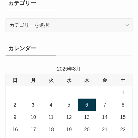
思い出風景
昔の室蘭
未分類
橋
母恋町関連
気になること
海霧
番外編
船