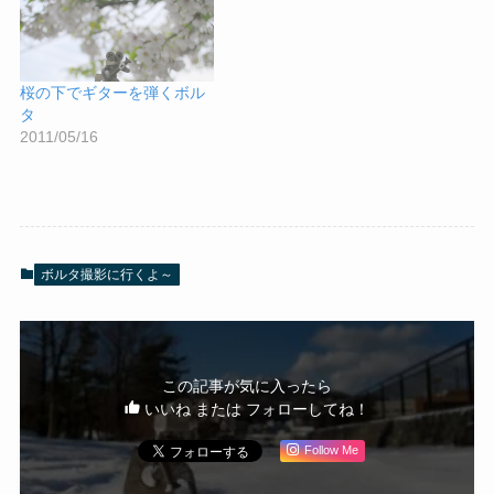
桜の下でギターを弾くボル
タ
2011/05/16
ボルタ撮影に行くよ～
この記事が気に入ったら
いいね または フォローしてね！
Follow Me