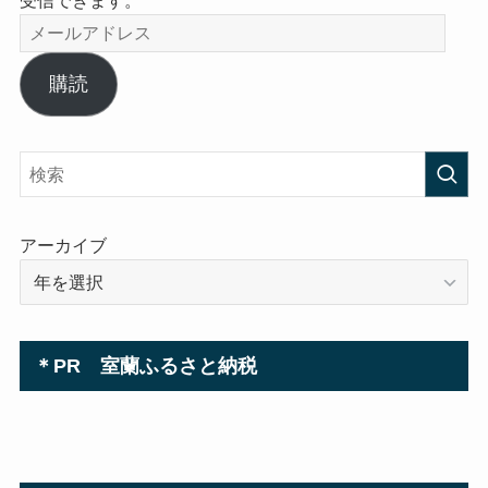
メ
ー
ル
購読
ア
ド
レ
ス
アーカイブ
＊PR 室蘭ふるさと納税