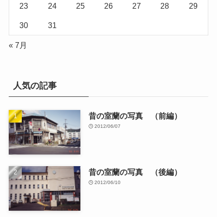
花のある風景
街並み
覚書
観光スポット
路地裏
風景
食べ物