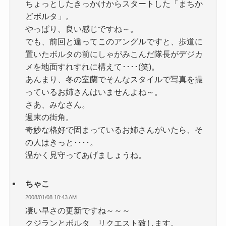
ちょっとしたきっかけからスタートした「まちか
どボルタ」。
やっぱり、良い感じですね～。
でも、前回と違ってこのアングルですと、歩道に
置いたボルタの前にしゃがみこんだ隊長がデジカ
メを地面すれすれに構えて････(笑)。
あんまり、冬の室蘭でそんなスタイルで写真を撮
っているお姉さんはいませんよね～。
さあ、みなさん。
週末の街角。
奇妙な格好で固まっているお姉さんがいたら、そ
の人はきっと････。
温かく見守ってあげましょうね。
ちゃこ
2008/01/08 10:43 AM
凄い早さの更新ですね～～～
クジランとボルタ リクエスト致します。