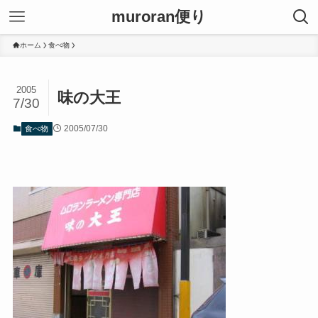
muroran便り
ホーム
食べ物
2005
味の大王
7/30
2005/07/30
食べ物