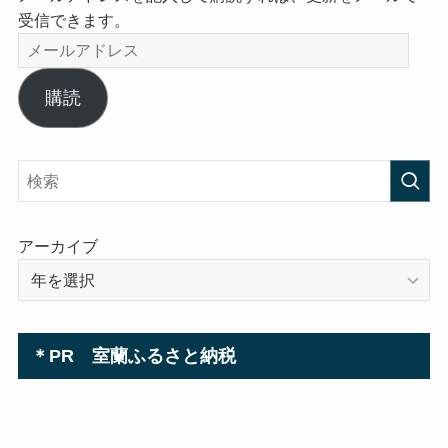
受信できます。
メ
ー
ル
購読
ア
ド
レ
ス
アーカイブ
＊PR 室蘭ふるさと納税