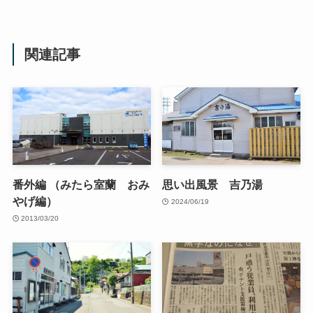
関連記事
番外編 （みたら室蘭 おみ
思い出風景 吉乃湯
やげ編）
2024/06/19
2013/03/20