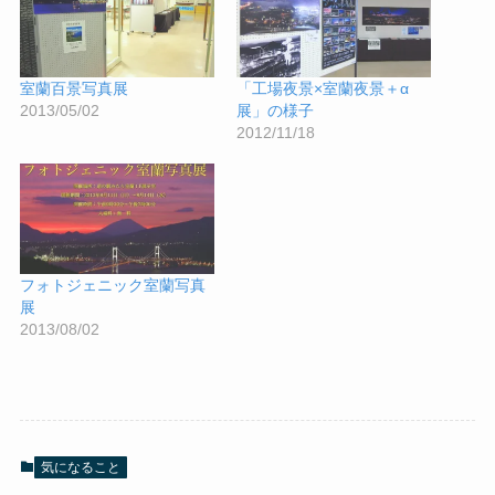
室蘭百景写真展
「工場夜景×室蘭夜景＋α
2013/05/02
展」の様子
2012/11/18
フォトジェニック室蘭写真
展
2013/08/02
気になること