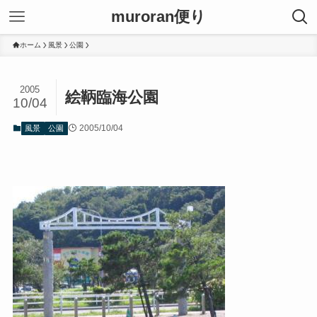
muroran便り
ホーム
風景
公園
2005
絵鞆臨海公園
10/04
2005/10/04
風景
公園