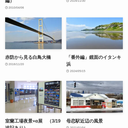
編）
2024/11/30
2010/04/06
赤防から見る白鳥大橋
「番外編」鏡面のイタンキ
浜
2016/11/20
2024/05/15
室蘭工場夜景+α展 （3/19
母恋駅近辺の風景
追記あり）
2021/01/04