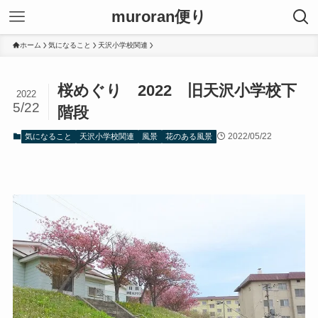
muroran便り
ホーム
気になること
天沢小学校関連
桜めぐり 2022 旧天沢小学校下
2022
5/22
階段
2022/05/22
気になること
天沢小学校関連
風景
花のある風景