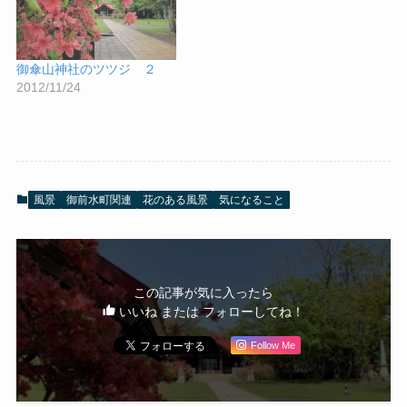
御傘山神社のツツジ ２
2012/11/24
風景
御前水町関連
花のある風景
気になること
この記事が気に入ったら
いいね または フォローしてね！
Follow Me