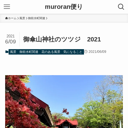
muroran便り
ホーム
風景
御前水町関連
2021
御傘山神社のツツジ 2021
6/09
2021/06/09
風景
御前水町関連
花のある風景
気になること